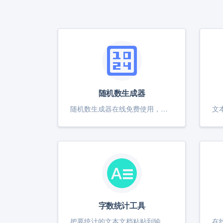
随机数生成器
随机数生成器在线免费使用，支持生成唯一数字、无序或排序结果，支持自定义生成数量、范围和结果分隔符。适合抽奖、测试、游戏、统计等多场景随机数字生成。操作简单，极速生成，支持数字总和计算，帮助您快速得到所需随机数字序列。
字数统计工具
把要统计的文本文档粘贴到输入框里，即可在线计算字符串的字数、行数、标点符号数量