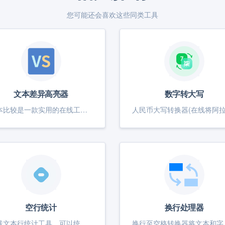
您可能还会喜欢这些同类工具
文本差异高亮器
数字转大写
文本比较是一款实用的在线工具，专为比较两个文本内容的差异而设计。通过这款工具，您可以轻松输入或上传两个文本，快速找出它们之间的不同之处，包括新增、删除和修改的部分，帮助您更好地进行文档校对、代码审查和内容对比。
空行统计
换行处理器
在线文本行统计工具，可以统计文本列表中的总行数，非空行数以及空白行数，空白行包含只有空格或制表符等不可见字符的行。
换行至空格转换器将文