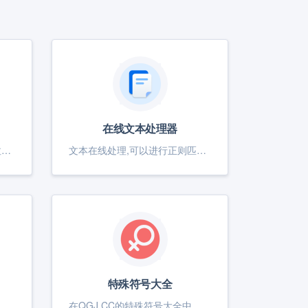
在线文本处理器
人民币大写转换器(在线将阿拉伯数字转换成中文大写、人民币大写转换工具),输入小写数字金额显示中文大写金额。"
文本在线处理,可以进行正则匹配,正则替换,文本去空格,文本去空行,文本行头行尾添加字符等相关文本操作
特殊符号大全
本和字符串中的换行符转换或替换为空格。纯在线工具，不上传服务器浏览器本地处理
在QGJ.CC的特殊符号大全中，您可以找到各种稀有、特殊的字符。无论是表情符号、货币符号、数学符号还是其他不常见的字符，我们都一一为您罗列。方便您快速查找、复制并粘贴到您的文本中。立即访问QGJ.CC，探索更多特殊符号！