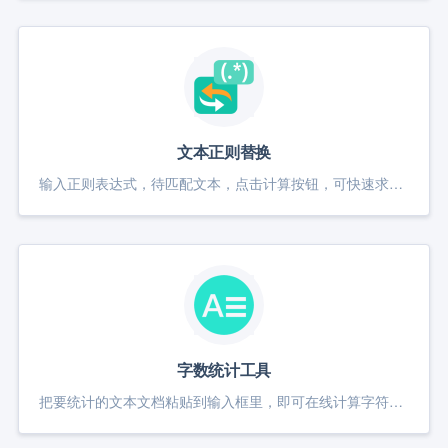
文本正则替换
输入正则表达式，待匹配文本，点击计算按钮，可快速求出匹配结果，如果需要替换为某值，向替换框输入需要替换的内容，即可得到替换后的结果。
字数统计工具
把要统计的文本文档粘贴到输入框里，即可在线计算字符串的字数、行数、标点符号数量