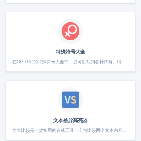
特殊符号大全
在QGJ.CC的特殊符号大全中，您可以找到各种稀有、特殊的字符。无论是表情符号、货币符号、数学符号还是其他不常见的字符，我们都一一为您罗列。方便您快速查找、复制并粘贴到您的文本中。立即访问QGJ.CC，探索更多特殊符号！
文本差异高亮器
文本比较是一款实用的在线工具，专为比较两个文本内容的差异而设计。通过这款工具，您可以轻松输入或上传两个文本，快速找出它们之间的不同之处，包括新增、删除和修改的部分，帮助您更好地进行文档校对、代码审查和内容对比。