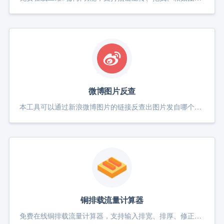
微博图片反查
本工具可以通过新浪微博图片的链接反查出图片发自哪个微博，只要你的图片来自微博图床，就算没有水印也能找出是谁发的图，仅支持新浪微博域名为 sinaimg.cn 的图片链接查询
铜排载流量计算器
免费在线铜排载流量计算器，支持输入排宽、排厚、修正值快速计算铜排载流量（A）与截面积（mm²）。同时提供铜排载流量表，涵盖常见尺寸的载流量数据，适用于电工、铜排选型、开关柜设计等场景。