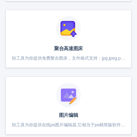
聚合高速图床
轻工具为你提供免费聚合图床，文件格式支持：jpg,jpeg,png,gif,webp，大小不能超过10M，OPPO：图片域名store.heytapimage.com，原图无压缩，58同城：图片域名58cdn.com.cn，原图无压缩，大众点评：图片域名p1.meituan.net，原图无压缩
图片编辑
轻工具为你提供在线ps图片编辑器,它相当于ps精简版软件,可提供微信编辑器功能,在线ps照片处理,拼图,图片制作,在线设计,平面设计,海报设计,在线图片处理等功能。