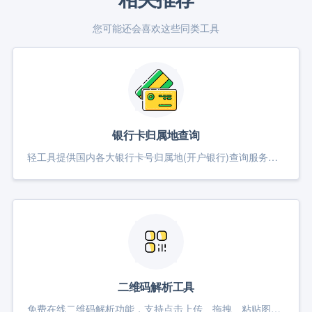
您可能还会喜欢这些同类工具
银行卡归属地查询
轻工具提供国内各大银行卡号归属地(开户银行)查询服务、真假银行卡号校验识别、以及中国境内银行营业网点查询,银联ATM网点分布！目前完全支持 中国工商银行、中国建设银行、中国农业银行、中国银行、中国邮政储蓄银行、中国交通银行、招商银行、光大银行、广发银行、中信银行、兴业银行、上海浦东发展银行、民生银行、华夏银行 银行卡 所在城市归属地查询,在线验证国内银行卡真假
二维码解析工具
免费在线二维码解析功能，支持点击上传、拖拽、粘贴图片或Base64二维码，支持摄像头实时扫码与批量多图识别，方便快速获取二维码内容。